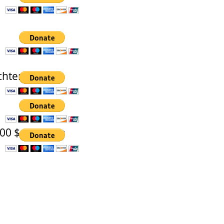
chten)
..1000 $ spenden