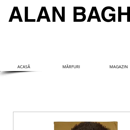
ALAN BAG
ACASĂ
MĂRFURI
MAGAZIN