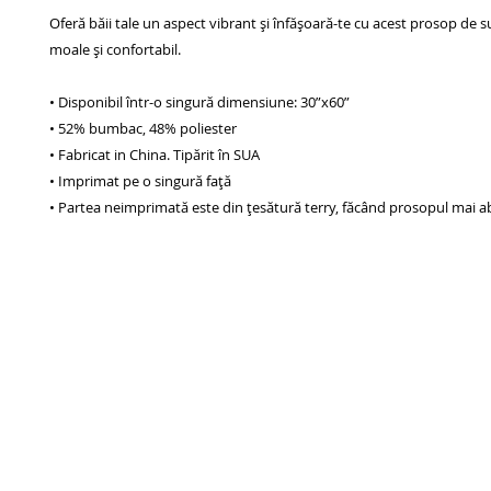
Oferă băii tale un aspect vibrant și înfășoară-te cu acest prosop de s
moale și confortabil.
• Disponibil într-o singură dimensiune: 30”x60”
• 52% bumbac, 48% poliester
• Fabricat in China. Tipărit în SUA
• Imprimat pe o singură faţă
• Partea neimprimată este din țesătură terry, făcând prosopul mai 