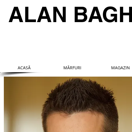
ALAN BAG
ACASĂ
MĂRFURI
MAGAZIN