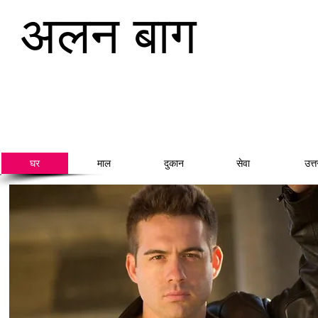
अलन बाग
घर
माल
दुकान
सेवा
उत्त