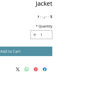
Jacket
Price
$ ۶۰۰٫۰۰
*
Quantity
Add to Cart