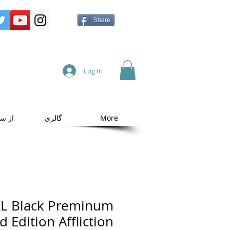
Share
Log In
More
گالری
از س
XL Black Preminum
d Edition Affliction