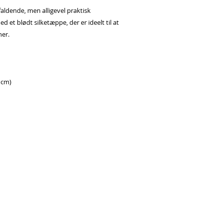
faldende, men alligevel praktisk 
et blødt silketæppe, der er ideelt til at 
ner.
 cm)