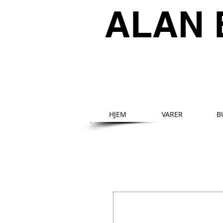
ALAN 
HJEM
VARER
B