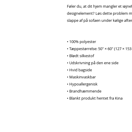
Føler du, at dit hjem mangler et iøjne
designelement? Løs dette problem med 
slappe af på sofaen under kølige afte
• 100% polyester
• Tæppestørrelse: 50" × 60" (127 × 153
• Blødt silkestof
• Udskrivning på den ene side
• Hvid bagside
• Maskinvaskbar
• Hypoallergenisk
• Brandhæmmende
• Blankt produkt hentet fra Kina