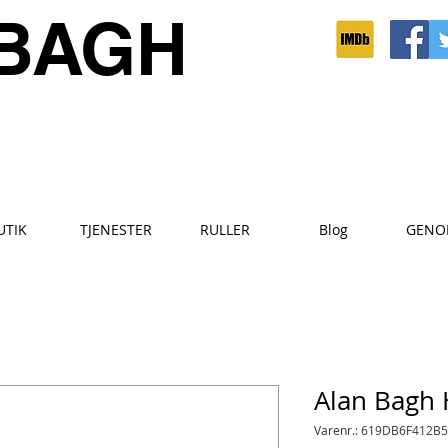
BAGH
UTIK
TJENESTER
RULLER
Blog
GENO
Alan Bagh
Varenr.: 619DB6F412B