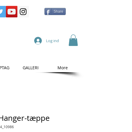
Share
Log ind
PTAG
GALLERI
More
 Hanger-tæppe
54_10986